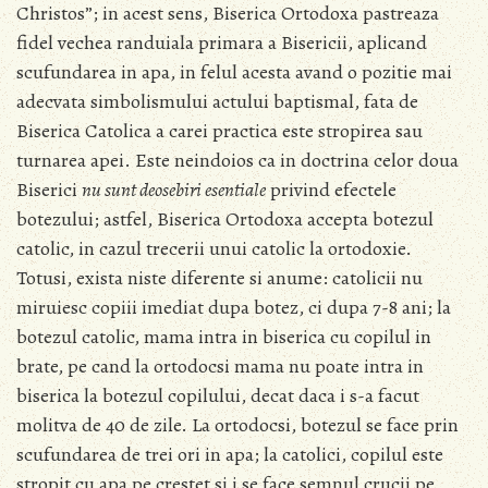
Christos”; in acest sens, Biserica Ortodoxa pastreaza
fidel vechea randuiala primara a Bisericii, aplicand
scufundarea in apa, in felul acesta avand o pozitie mai
adecvata simbolismului actului baptismal, fata de
Biserica Catolica a carei practica este stropirea sau
turnarea apei. Este neindoios ca in doctrina celor doua
Biserici
nu sunt deosebiri esentiale
privind efectele
botezului; astfel, Biserica Ortodoxa accepta botezul
catolic, in cazul trecerii unui catolic la ortodoxie.
Totusi, exista niste diferente si anume: catolicii nu
miruiesc copiii imediat dupa botez, ci dupa 7-8 ani; la
botezul catolic, mama intra in biserica cu copilul in
brate, pe cand la ortodocsi mama nu poate intra in
biserica la botezul copilului, decat daca i s-a facut
molitva de 40 de zile. La ortodocsi, botezul se face prin
scufundarea de trei ori in apa; la catolici, copilul este
stropit cu apa pe crestet si i se face semnul crucii pe