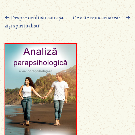
Posts
←
Despre ocultiști sau așa
Ce este reincarnarea?..
→
ziși spiritualiști
navigation