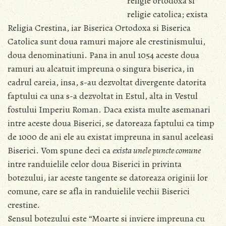
religie ortodoxa si
religie catolica; exista
Religia Crestina, iar Biserica Ortodoxa si Biserica
Catolica sunt doua ramuri majore ale crestinismului,
doua denominatiuni. Pana in anul 1054 aceste doua
ramuri au alcatuit impreuna o singura biserica, in
cadrul careia, insa, s-au dezvoltat divergente datorita
faptului ca una s-a dezvoltat in Estul, alta in Vestul
fostului Imperiu Roman. Daca exista multe asemanari
intre aceste doua Biserici, se datoreaza faptului ca timp
de 1000 de ani ele au existat impreuna in sanul aceleasi
Biserici. Vom spune deci ca
exista unele puncte comune
intre randuielile celor doua Biserici in privinta
botezului, iar aceste tangente se datoreaza originii lor
comune, care se afla in randuielile vechii Biserici
crestine.
Sensul botezului este “Moarte si inviere impreuna cu