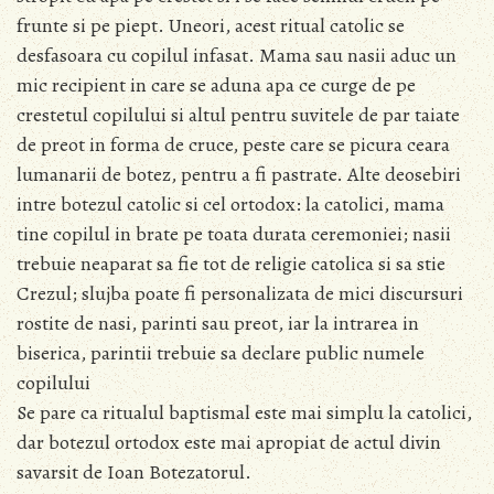
frunte si pe piept. Uneori, acest ritual catolic se
desfasoara cu copilul infasat. Mama sau nasii aduc un
mic recipient in care se aduna apa ce curge de pe
crestetul copilului si altul pentru suvitele de par taiate
de preot in forma de cruce, peste care se picura ceara
lumanarii de botez, pentru a fi pastrate. Alte deosebiri
intre botezul catolic si cel ortodox: la catolici, mama
tine copilul in brate pe toata durata ceremoniei; nasii
trebuie neaparat sa fie tot de religie catolica si sa stie
Crezul; slujba poate fi personalizata de mici discursuri
rostite de nasi, parinti sau preot, iar la intrarea in
biserica, parintii trebuie sa declare public numele
copilului
Se pare ca ritualul baptismal este mai simplu la catolici,
dar botezul ortodox este mai apropiat de actul divin
savarsit de Ioan Botezatorul.