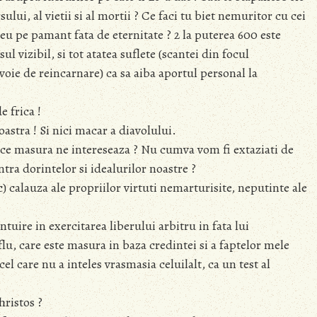
ului, al vietii si al mortii ? Ce faci tu biet nemuritor cu cei
eu pe pamant fata de eternitate ? 2 la puterea 600 este
ul vizibil, si tot atatea suflete (scantei din focul
oie de reincarnare) ca sa aiba aportul personal la
e frica !
astra ! Si nici macar a diavolului.
n ce masura ne intereseaza ? Nu cumva vom fi extaziati de
tra dorintelor si idealurilor noastre ?
 calauza ale propriilor virtuti nemarturisite, neputinte ale
tuire in exercitarea liberului arbitru in fata lui
u, care este masura in baza credintei si a faptelor mele
el care nu a inteles vrasmasia celuilalt, ca un test al
hristos ?