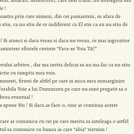
eni, amarati, nemuritori, care desi traim, nu intelegem sau
e !
astra prin care nimeni, din cei pamanteni, in afara de
 stiu, ca nu stiu de ce indiferent ca El stie ca eu nu stiu de
 ? Si atunci si daca vreau si daca nu vreau, ce mai ingrozitor
i amintesc sfintele cuvinte “Faca-se Voia TA!”
rului arbitru , dar ma invita delicat sa nu ma fac ca nu stiu
ictie cu tampita mea voie.
nesti, firesti de altfel pe care in mica mea nemarginire
efutabila Voie a lui Dumnezeu pe care nu sunt pregatit sa o
altora eventual !
spune Nu ! Si daca as face-o, cine ar continua aceste
are ar comunica cu cei pe care merita sa inteleaga o astfel
ul sa comunice cu lumea in care “abia” vietuim !