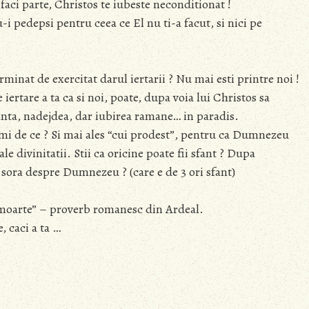
 faci parte, Christos te iubeste neconditionat !
u-i pedepsi pentru ceea ce El nu ti-a facut, si nici pe
terminat de exercitat darul iertarii ? Nu mai esti printre noi !
ertare a ta ca si noi, poate, dupa voia lui Christos sa
nta, nadejdea, dar iubirea ramane… in paradis.
e-mi de ce ? Si mai ales “cui prodest”, pentru ca Dumnezeu
 ale divinitatii. Stii ca oricine poate fii sfant ? Dupa
 sora despre Dumnezeu ? (care e de 3 ori sfant)
 moarte” – proverb romanesc din Ardeal.
, caci a ta …