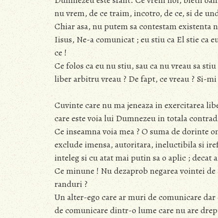
Dumnezeu este sfant. Ce vrem noi, bietii oam
nu vrem, de ce traim, incotro, de ce, si de und
Chiar asa, nu putem sa contestam existenta no
Iisus, Ne-a comunicat ; eu stiu ca El stie ca eu
ce !
Ce folos ca eu nu stiu, sau ca nu vreau sa stiu
liber arbitru vreau ? De fapt, ce vreau ? Si-m
Cuvinte care nu ma jeneaza in exercitarea libe
care este voia lui Dumnezeu in totala contrad
Ce inseamna voia mea ? O suma de dorinte ome
exclude imensa, autoritara, ineluctibila si ir
inteleg si cu atat mai putin sa o aplic ; decat 
Ce minune ! Nu dezaprob negarea vointei de a 
randuri ?
Un alter-ego care ar muri de comunicare dar c
de comunicare dintr-o lume care nu are drept