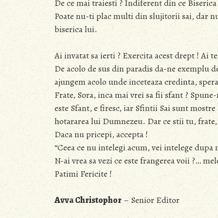
De ce mai traiesti ? Indiferent din ce Biserica
Poate nu-ti plac multi din slujitorii sai, dar n
biserica lui.
Ai invatat sa ierti ? Exercita acest drept ! Ai 
De acolo de sus din paradis da-ne exemplu de i
ajungem acolo unde inceteaza credinta, spera
Frate, Sora, inca mai vrei sa fii sfant ? Spun
este Sfant, e firesc, iar Sfintii Sai sunt mostre
hotararea lui Dumnezeu. Dar ce stii tu, frate,
Daca nu pricepi, accepta !
“Ceea ce nu intelegi acum, vei intelege dupa
N-ai vrea sa vezi ce este frangerea voii ?… mele
Patimi Fericite !
Avva Christophor
– Senior Editor