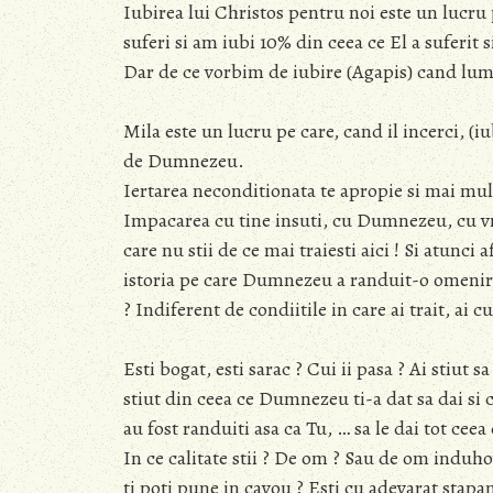
Iubirea lui Christos pentru noi este un lucru
suferi si am iubi 10% din ceea ce El a suferit si
Dar de ce vorbim de iubire (Agapis) cand lume
Mila este un lucru pe care, cand il incerci, (i
de Dumnezeu.
Iertarea neconditionata te apropie si mai m
Impacarea cu tine insuti, cu Dumnezeu, cu vras
care nu stii de ce mai traiesti aici ! Si atunci 
istoria pe care Dumnezeu a randuit-o omenirii 
? Indiferent de condiitile in care ai trait, ai 
Esti bogat, esti sarac ? Cui ii pasa ? Ai stiut 
stiut din ceea ce Dumnezeu ti-a dat sa dai si c
au fost randuiti asa ca Tu, … sa le dai tot ceea
In ce calitate stii ? De om ? Sau de om induhovn
ti poti pune in cavou ? Esti cu adevarat stapan