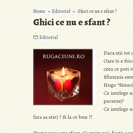
Home
»
Editorial
» Ghici ce nu e sfant ?
Ghici ce nu e sfant ?
Editorial
Daca stii tot 
Oare ti-e fric
ceea ce poti t
Sfintenia est
Hugo “Sinucig
Ce intelege un
pacatos)?
Ce intelege u
fara sa stie) ? Si la ce bun ?!