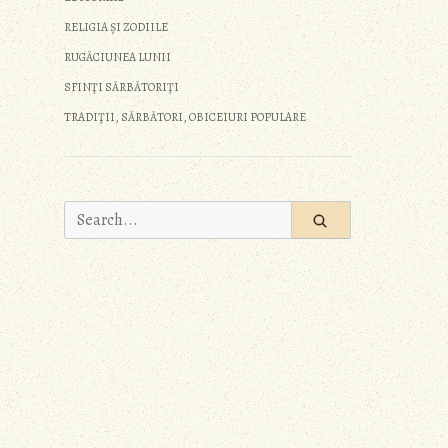
RELIGIA ȘI ZODIILE
RUGĂCIUNEA LUNII
SFINŢI SĂRBĂTORIŢI
TRADIŢII, SĂRBĂTORI, OBICEIURI POPULARE
Search
for: