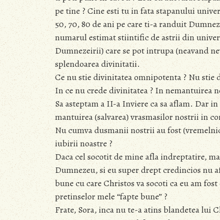
pe tine ? Cine esti tu in fata stapanului univers
50, 70, 80 de ani pe care ti-a randuit Dumnez
numarul estimat stiintific de astrii din univers
Dumnezeirii) care se pot intrupa (neavand nev
splendoarea divinitatii.
Ce nu stie divinitatea omnipotenta ? Nu stie d
In ce nu crede divinitatea ? In nemantuirea no
Sa asteptam a II-a Inviere ca sa aflam. Dar i
mantuirea (salvarea) vrasmasilor nostrii in con
Nu cumva dusmanii nostrii au fost (vremelnic)
iubirii noastre ?
Daca cel socotit de mine afla indreptatire, man
Dumnezeu, si eu super drept credincios nu afl
bune cu care Christos va socoti ca eu am fost c
pretinselor mele “fapte bune” ?
Frate, Sora, inca nu te-a atins blandetea lui C