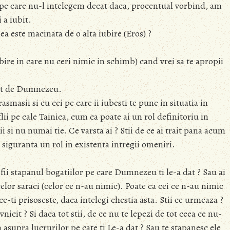
 pe care nu-l intelegem decat daca, procentual vorbind, am
 a iubit.
a este macinata de o alta iubire (Eros) ?
ubire in care nu ceri nimic in schimb) cand vrei sa te apropii
ult de Dumnezeu.
masii si cu cei pe care ii iubesti te pune in situatia in
aflii pe cale Tainica, cum ca poate ai un rol definitoriu in
si nu numai tie. Ce varsta ai ? Stii de ce ai trait pana acum
cu siguranta un rol in existenta intregii omeniri.
sa fii stapanul bogatiilor pe care Dumnezeu ti le-a dat ? Sau ai
elor saraci (celor ce n-au nimic). Poate ca cei ce n-au nimic
 ce-ti prisoseste, daca intelegi chestia asta. Stii ce urmeaza ?
icit ? Si daca tot stii, de ce nu te lepezi de tot ceea ce nu-
 asupra lucrurilor pe cate ti Le-a dat ? Sau te stapanesc ele