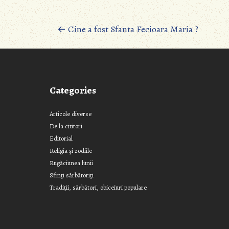
Posts
←
Cine a fost Sfanta Fecioara Maria ?
navigation
Categories
Articole diverse
De la cititori
Editorial
Religia și zodiile
Rugăciunea lunii
Sfinţi sărbătoriţi
Tradiţii, sărbători, obiceiuri populare