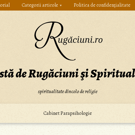
orial
Categorii articole
Politica de confidenţialitate
stă de Rugăciuni şi Spiritual
spiritualitate dincolo de religie
Cabinet Parapsihologie