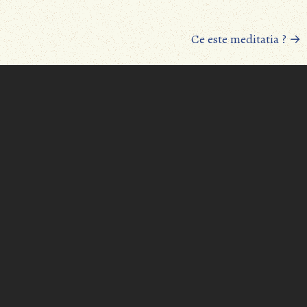
Ce este meditatia ?
→