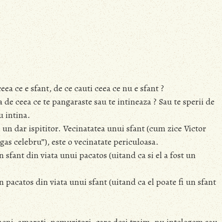
ceea ce e sfant, de ce cauti ceea ce nu e sfant ?
a de ceea ce te pangaraste sau te intineaza ? Sau te sperii de
u intina.
e un dar ispititor. Vecinatatea unui sfant (cum zice Victor
as celebru”), este o vecinatate periculoasa.
 sfant din viata unui pacatos (uitand ca si el a fost un
n pacatos din viata unui sfant (uitand ca el poate fi un sfant