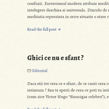
confuzii. Esoterismul modern atribuie meditati
intelegere deschisa si universala. Dincolo de n
meditatia reprezinta in orice situatie o stare c
“Ce
Read the full post →
este
meditatia
?”
Ghici ce nu e sfant ?
Editorial
Daca stii tot ceea ce e sfant, de ce cauti ceea 
intineaza ? Sau te sperii de ceea ce poti tu int
(cum zice Victor Hugo “Sinucigas celebru”), e