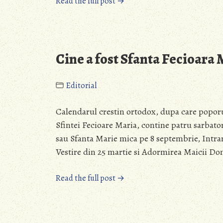
“Ghici
Read the full post →
ce
nu
e
sfant
Cine a fost Sfanta Fecioara 
?”
Editorial
Calendarul crestin ortodox, dupa care popor
Sfintei Fecioare Maria, contine patru sarbato
sau Sfanta Marie mica pe 8 septembrie, Intra
Vestire din 25 martie si Adormirea Maicii D
“Cine
Read the full post →
a
fost
Sfanta