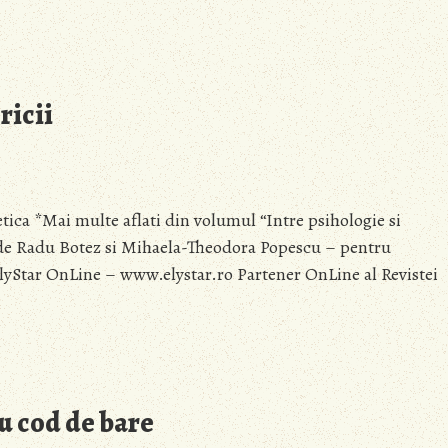
ricii
etica *Mai multe aflati din volumul “Intre psihologie si
a de Radu Botez si Mihaela-Theodora Popescu – pentru
a ElyStar OnLine – www.elystar.ro Partener OnLine al Revistei
u cod de bare