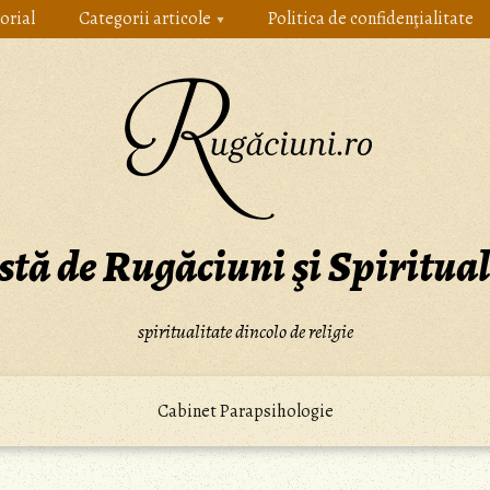
orial
Categorii articole
Politica de confidenţialitate
stă de Rugăciuni şi Spiritual
spiritualitate dincolo de religie
Cabinet Parapsihologie