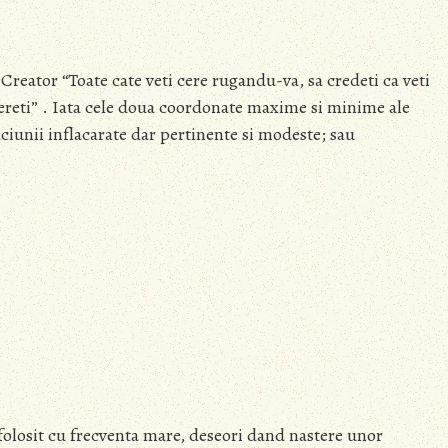
Creator “Toate cate veti cere rugandu-va, sa credeti ca veti
e cereti” . Iata cele doua coordonate maxime si minime ale
ciunii inflacarate dar pertinente si modeste; sau
folosit cu frecventa mare, deseori dand nastere unor