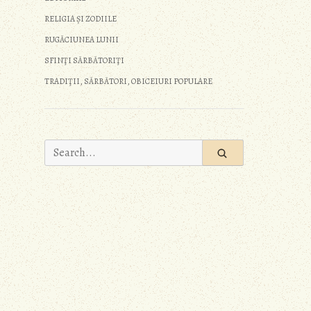
RELIGIA ȘI ZODIILE
RUGĂCIUNEA LUNII
SFINŢI SĂRBĂTORIŢI
TRADIŢII, SĂRBĂTORI, OBICEIURI POPULARE
Search
for: