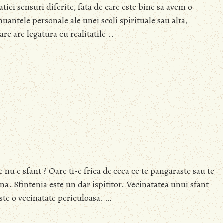
ei sensuri diferite, fata de care este bine sa avem o
uantele personale ale unei scoli spirituale sau alta,
are are legatura cu realitatile …
ce nu e sfant ? Oare ti-e frica de ceea ce te pangaraste sau te
ina. Sfintenia este un dar ispititor. Vecinatatea unui sfant
ste o vecinatate periculoasa. …