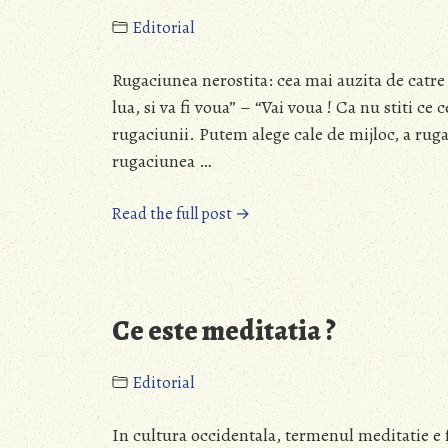
Editorial
Rugaciunea nerostita: cea mai auzita de catre 
lua, si va fi voua” – “Vai voua ! Ca nu stiti c
rugaciunii. Putem alege cale de mijloc, a ruga
rugaciunea …
“Darurile
Read the full post →
Dumnezeiesti
nu
au
cod
Ce este meditatia ?
de
bare”
Editorial
In cultura occidentala, termenul meditatie e 