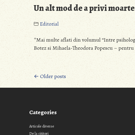
Fecioara
Un alt mod de a privi moart
Maria
?”
Editorial
*Mai multe aflati din volumul “Intre psiholog
Botez si Mihaela-Theodora Popescu – pentru de
Posts
← Older posts
navigation
Categories
Articole diverse
De la cititori