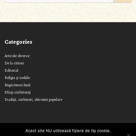
for:
Categories
Articole diverse
De la cititori
Editorial
Religia și zodiile
Rugăciunea lunii
Sfinţi sărbătoriţi
Tradiţii, sărbători, obiceiuri populare
Acest site NU utilizează fișiere de tip cookie.
Designed by
Nasio Themes
||
Powered by
WordPress