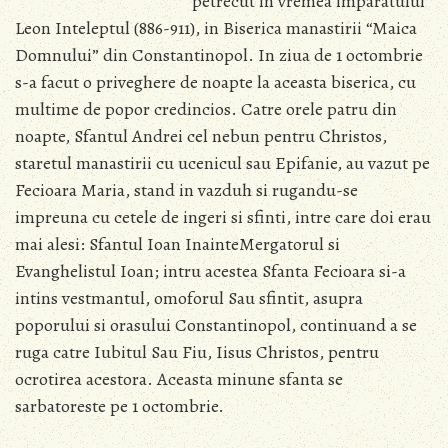
petrecut in vremea imparatului
Leon Inteleptul (886-911), in Biserica manastirii “Maica
Domnului” din Constantinopol. In ziua de 1 octombrie
s-a facut o priveghere de noapte la aceasta biserica, cu
multime de popor credincios. Catre orele patru din
noapte, Sfantul Andrei cel nebun pentru Christos,
staretul manastirii cu ucenicul sau Epifanie, au vazut pe
Fecioara Maria, stand in vazduh si rugandu-se
impreuna cu cetele de ingeri si sfinti, intre care doi erau
mai alesi: Sfantul Ioan InainteMergatorul si
Evanghelistul Ioan; intru acestea Sfanta Fecioara si-a
intins vestmantul, omoforul Sau sfintit, asupra
poporului si orasului Constantinopol, continuand a se
ruga catre Iubitul Sau Fiu, Iisus Christos, pentru
ocrotirea acestora. Aceasta minune sfanta se
sarbatoreste pe 1 octombrie.