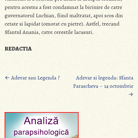
pentru acestea a fost condamnat la biciuire de catre
guvernatorul Luchian, fiind maltratat, apoi scos din
cetate si lapidat (omorat cu pietre). Astfel, trecand
Sfantul Anania, catre cerestile lacasuri.
REDACTIA
Posts
←
Adevar sau Legenda ?
Adevar si legenda: Sfanta
Parascheva – 14 octombrie
navigation
→