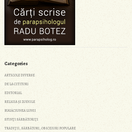
Categories
ARTICOLE DIVERSE
DE LA CITITORI
EDITORIAL
RELIGIA ȘI ZODIILE
RUGĂCIUNEA LUNII
SFINŢI SĂRBĂTORIŢI
TRADIŢII, SĂRBĂTORI, OBICEIURI POPULARE