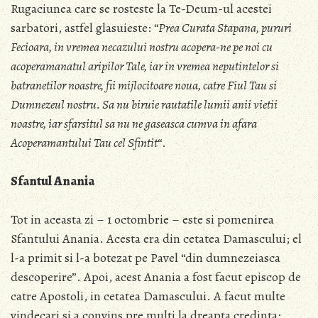
Rugaciunea care se rosteste la Te-Deum-ul acestei
sarbatori, astfel glasuieste: “
Prea Curata Stapana, pururi
Fecioara, in vremea necazului nostru acopera-ne pe noi cu
acoperamanatul aripilor Tale, iar in vremea neputintelor si
batranetilor noastre, fii mijlocitoare noua, catre Fiul Tau si
Dumnezeul nostru. Sa nu biruie rautatile lumii anii vietii
noastre, iar sfarsitul sa nu ne gaseasca cumva in afara
Acoperamantului Tau cel Sfintit
“.
Sfantul Anania
Tot in aceasta zi – 1 octombrie – este si pomenirea
Sfantului Anania. Acesta era din cetatea Damascului; el
l-a primit si l-a botezat pe Pavel “din dumnezeiasca
descoperire”. Apoi, acest Anania a fost facut episcop de
catre Apostoli, in cetatea Damascului. A facut multe
vindecari si a convins pre multi la dreapta credinta;