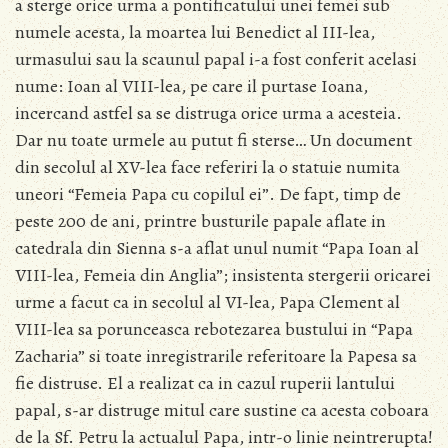
a sterge orice urma a pontificatului unei femei sub
numele acesta, la moartea lui Benedict al III-lea,
urmasului sau la scaunul papal i-a fost conferit acelasi
nume: Ioan al VIII-lea, pe care il purtase Ioana,
incercand astfel sa se distruga orice urma a acesteia.
Dar nu toate urmele au putut fi sterse… Un document
din secolul al XV-lea face referiri la o statuie numita
uneori “Femeia Papa cu copilul ei”. De fapt, timp de
peste 200 de ani, printre busturile papale aflate in
catedrala din Sienna s-a aflat unul numit “Papa Ioan al
VIII-lea, Femeia din Anglia”; insistenta stergerii oricarei
urme a facut ca in secolul al VI-lea, Papa Clement al
VIII-lea sa porunceasca rebotezarea bustului in “Papa
Zacharia” si toate inregistrarile referitoare la Papesa sa
fie distruse. El a realizat ca in cazul ruperii lantului
papal, s-ar distruge mitul care sustine ca acesta coboara
de la Sf. Petru la actualul Papa, intr-o linie neintrerupta!