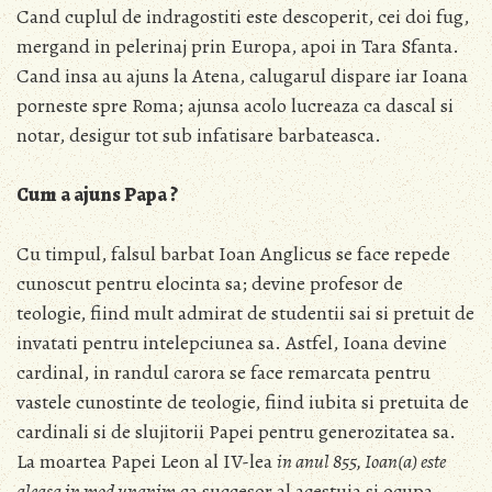
Cand cuplul de indragostiti este descoperit, cei doi fug,
mergand in pelerinaj prin Europa, apoi in Tara Sfanta.
Cand insa au ajuns la Atena, calugarul dispare iar Ioana
porneste spre Roma; ajunsa acolo lucreaza ca dascal si
notar, desigur tot sub infatisare barbateasca.
Cum a ajuns Papa ?
Cu timpul, falsul barbat Ioan Anglicus se face repede
cunoscut pentru elocinta sa; devine profesor de
teologie, fiind mult admirat de studentii sai si pretuit de
invatati pentru intelepciunea sa. Astfel, Ioana devine
cardinal, in randul carora se face remarcata pentru
vastele cunostinte de teologie, fiind iubita si pretuita de
cardinali si de slujitorii Papei pentru generozitatea sa.
La moartea Papei Leon al IV-lea
in anul 855, Ioan(a) este
aleasa in mod unanim
ca succesor al acestuia si ocupa