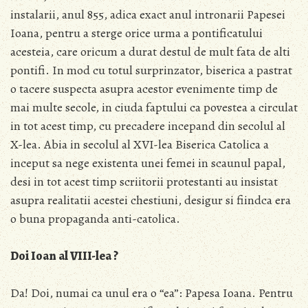
instalarii, anul 855, adica exact anul intronarii Papesei
Ioana, pentru a sterge orice urma a pontificatului
acesteia, care oricum a durat destul de mult fata de alti
pontifi. In mod cu totul surprinzator, biserica a pastrat
o tacere suspecta asupra acestor evenimente timp de
mai multe secole, in ciuda faptului ca povestea a circulat
in tot acest timp, cu precadere incepand din secolul al
X-lea. Abia in secolul al XVI-lea Biserica Catolica a
inceput sa nege existenta unei femei in scaunul papal,
desi in tot acest timp scriitorii protestanti au insistat
asupra realitatii acestei chestiuni, desigur si fiindca era
o buna propaganda anti-catolica.
Doi Ioan al VIII-lea ?
Da! Doi, numai ca unul era o “ea”: Papesa Ioana. Pentru