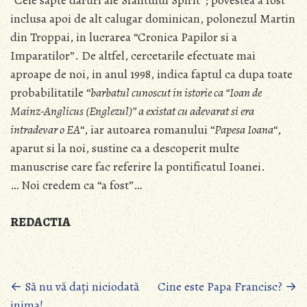
“Cele sapte daruri ale Sfantului Spirit”; povestea a fost
inclusa apoi de alt calugar dominican, polonezul Martin
din Troppai, in lucrarea “Cronica Papilor si a
Imparatilor”. De altfel, cercetarile efectuate mai
aproape de noi, in anul 1998, indica faptul ca dupa toate
probabilitatile “
barbatul cunoscut in istorie ca “Ioan de
Mainz-Anglicus (Englezul)” a existat cu adevarat si era
intradevar o EA
“, iar autoarea romanului “
Papesa Ioana
“,
aparut si la noi, sustine ca a descoperit multe
manuscrise care fac referire la pontificatul Ioanei.
… Noi credem ca “a fost”…
REDACTIA
Posts
←
Să nu vă dați niciodată
Cine este Papa Francisc?
→
inima!