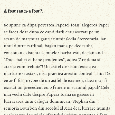
A fost sau n-a fost ?..
Se spune ca dupa povestea Papesei Ioan, alegerea Papei
se facea doar dupa ce candidatii erau asezati pe un
scaun de marmura gaurit numit Sedia Stercoraria, iar
unul dintre cardinali bagau mana pe dedesubt,
constatau existenta semnelor barbatesti, declamand
“Duos habet et bene pendentes”, adica “Are doua si
atarna cum trebuie”! Un astfel de scaun exista ca
marturie si astazi, insa practica acestui control – nu. De
ce ar fi fost nevoie de un astfel de examen, daca n-ar fi
existat un precedent cu o femeie in scaunul papal? Cele
mai vechi date despre Papesa Ioana se gasesc in
lucrararea unui calugar dominican, Stephan din
senioria Bourbon din secolul al XIII-lea, lucrare numita