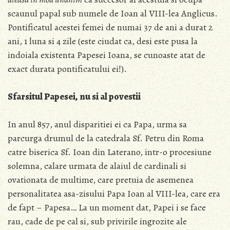
scaunul papal sub numele de Ioan al VIII-lea Anglicus.
Pontificatul acestei femei de numai 37 de ani a durat 2
ani, 1 luna si 4 zile (este ciudat ca, desi este pusa la
indoiala existenta Papesei Ioana, se cunoaste atat de
exact durata pontificatului ei!).
Sfarsitul Papesei, nu si al povestii
In anul 857, anul disparitiei ei ca Papa, urma sa
parcurga drumul de la catedrala Sf. Petru din Roma
catre biserica Sf. Ioan din Laterano, intr-o procesiune
solemna, calare urmata de alaiul de cardinali si
ovationata de multime, care pretuia de asemenea
personalitatea asa-zisului Papa Ioan al VIII-lea, care era
de fapt – Papesa… La un moment dat, Papei i se face
rau, cade de pe cal si, sub privirile ingrozite ale