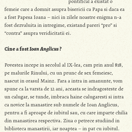
pontifical a existat o
femeie care a domnit asupra bisericii ca Papa si daca ea
a fost Papesa Ioana – nici in zilele noastre enigma n-a
fost dezvaluita in intregime, existand pareri “pro” si
“contra” asupra veridicitatii ei.
Cine a fost
Ioan Anglicus
?
Povestea incepe in secolul al IX-lea, cam prin anul 818,
pe malurile Rinului, cu un prunc de sex femeiesc,
nascut in orasul Mainz. Fara a intra in amanunte, vom
spune ca la varsta de 12 ani, aceasta se indragosteste de
un calugar, se tunde, imbraca haine calugaresti si intra
ca novice la manastire sub numele de Ioan Anglicus,
pentru a fi aproape de iubitul sau, cu care imparte chilia
din manastirea respectiva. Ziua o petrece studiind in
biblioteca manastirii, iar noaptea – in pat cu iubitul.