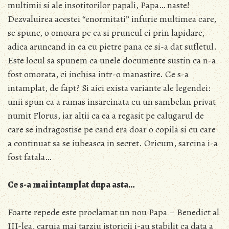
multimii si ale insotitorilor papali, Papa… naste!
Dezvaluirea acestei “enormitati” infurie multimea care,
se spune, o omoara pe ea si pruncul ei prin lapidare,
adica aruncand in ea cu pietre pana ce si-a dat sufletul.
Este locul sa spunem ca unele documente sustin ca n-a
fost omorata, ci inchisa intr-o manastire. Ce s-a
intamplat, de fapt? Si aici exista variante ale legendei:
unii spun ca a ramas insarcinata cu un sambelan privat
numit Florus, iar altii ca ea a regasit pe calugarul de
care se indragostise pe cand era doar o copila si cu care
a continuat sa se iubeasca in secret. Oricum, sarcina i-a
fost fatala…
Ce s-a mai intamplat dupa asta…
Foarte repede este proclamat un nou Papa – Benedict al
III-lea, caruia mai tarziu istoricii i-au stabilit ca data a