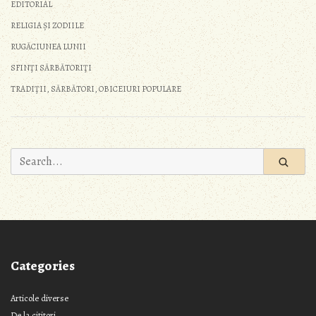
EDITORIAL
RELIGIA ȘI ZODIILE
RUGĂCIUNEA LUNII
SFINŢI SĂRBĂTORIŢI
TRADIŢII, SĂRBĂTORI, OBICEIURI POPULARE
Search
for:
Categories
Articole diverse
De la cititori