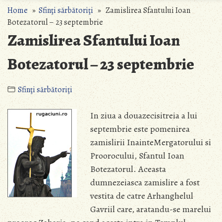
Home
»
Sfinţi sărbătoriţi
» Zamislirea Sfantului Ioan
Botezatorul – 23 septembrie
Zamislirea Sfantului Ioan
Botezatorul – 23 septembrie
Sfinţi sărbătoriţi
In ziua a douazecisitreia a lui
septembrie este pomenirea
zamislirii InainteMergatorului si
Proorocului, Sfantul Ioan
Botezatorul. Aceasta
dumnezeiasca zamislire a fost
vestita de catre Arhanghelul
Gavriil care, aratandu-se marelui