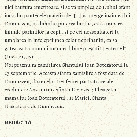
nici bautura ametitoare, si se va umplea de Duhul Sfant
inca din pantecele maicii sale. […] Va merge inaintea lui
Dumnezeu, in duhul si puterea lui Ilie, ca sa intoarca
inimile parintilor la copii, si pe cei neascultatori la
umblarea in intelepciunea celor neprihaniti, ca sa
gateasca Domnului un norod bine pregatit pentru El”
(Luca 1:15,17).
Noi praznuim zamislirea Sfantului Ioan Botezatorul la
23 septembrie. Aceasta sfanta zamislire a fost data de
Dumnezeu, doar celor trei femei pastratoare ale
credintei : Ana, mama sfintei Fecioare ; Elisavetei,
mama lui Ioan Botezatorul ; si Mariei, Sfanta
Nascatoare de Dumnezeu.
REDACTIA