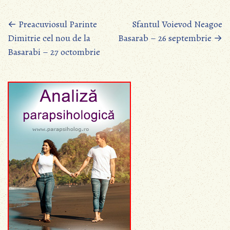
Posts
←
Preacuviosul Parinte
Sfantul Voievod Neagoe
Dimitrie cel nou de la
Basarab – 26 septembrie
→
navigation
Basarabi – 27 octombrie