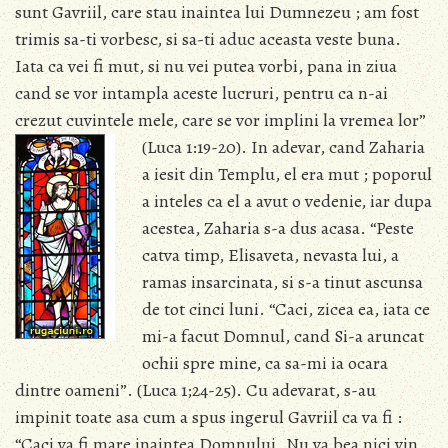
sunt Gavriil, care stau inaintea lui Dumnezeu ; am fost
trimis sa-ti vorbesc, si sa-ti aduc aceasta veste buna.
Iata ca vei fi mut, si nu vei putea vorbi, pana in ziua
cand se vor intampla aceste lucruri, pentru ca n-ai
crezut cuvintele mele, care se vor implini la vremea lor”
(Luca 1:19-20).
In adevar, cand Zaharia
a iesit din Templu, el era mut ; poporul
a inteles ca el a avut o vedenie, iar dupa
acestea, Zaharia s-a dus acasa. “Peste
catva timp, Elisaveta, nevasta lui, a
ramas insarcinata, si s-a tinut ascunsa
de tot cinci luni. “Caci, zicea ea, iata ce
mi-a facut Domnul, cand Si-a aruncat
ochii spre mine, ca sa-mi ia ocara
dintre oameni”. (Luca 1;24-25). Cu adevarat, s-au
impinit toate asa cum a spus ingerul Gavriil ca va fi :
“Caci va fi mare inaintea Domnului. Nu va bea nici vin,