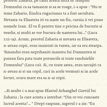
prooroc Zaharia, pe cand acesta intra in Templul
Domnului ca sa tamaieze si sa se roage, i-a spus : “Nu te
teme Zahario, fiindca rugaciunea ta a fost ascultata.
Nevasta-ta Elisaveta iti va naste un fiu, caruia ii vei pune
numele Ioan. El va fi pentru tine o pricina de bucurie si
veselie, si multi se vor bucura de nasterea lui…” (Luca
1:13-14). Acum, preotul Zaharia si nevasta sa Elisaveta,
n-aveau copii, erau inaintati in varsta, iar ea era stearpa.
“Amandoi erau neprihaniti inaintea lui Dumnezeu si
pazeau fara pata toate poruncile si toate randuielile
Domnului” (Luca 1:6). Si, cu toate astea, erau necajiti ca
n-aveau si ei un copil, caci in acele vremuri si in acele
locuri, ocara mare era sa n-ai copii.
…Si multe i-a mai spus Sfantul Arhanghel Gavriil lui
Zaharia ; la care acesta a intrebat: “Din ce voi cunoaste
lucrul acesta?… ” Drept raspuns, ingerul i-a zis: “Eu